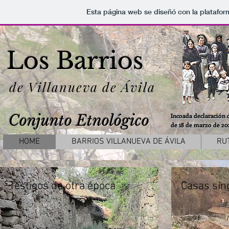
Esta página web se diseñó con la platafo
Los Barrios
de Villanueva de Ávila
Conjunto Etnológico
Incoada declaración 
de 18 de marzo de 202
HOME
BARRIOS VILLANUEVA DE ÁVILA
RU
Testigos de otra época
Casas sin